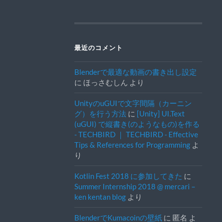
最近のコメント
Blenderで最適な動画の書き出し設定
に
ほっさむしん
より
UnityのuGUIで文字間隔（カーニン
グ）を行う方法
に
[Unity] UI.Text
(uGUI) で縦書き(のようなもの)を作る
- TECHBIRD ｜ TECHBIRD - Effective
Tips & References for Programming
よ
り
Kotlin Fest 2018 に参加してきた
に
Summer Internship 2018 @ mercari –
ken kentan blog
より
BlenderでKumacoinの壁紙
に
匿名
よ