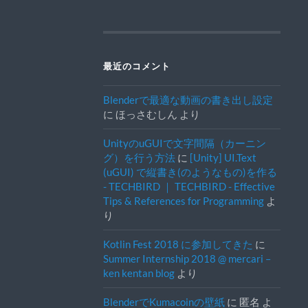
最近のコメント
Blenderで最適な動画の書き出し設定
に
ほっさむしん
より
UnityのuGUIで文字間隔（カーニン
グ）を行う方法
に
[Unity] UI.Text
(uGUI) で縦書き(のようなもの)を作る
- TECHBIRD ｜ TECHBIRD - Effective
Tips & References for Programming
よ
り
Kotlin Fest 2018 に参加してきた
に
Summer Internship 2018 @ mercari –
ken kentan blog
より
BlenderでKumacoinの壁紙
に
匿名
よ