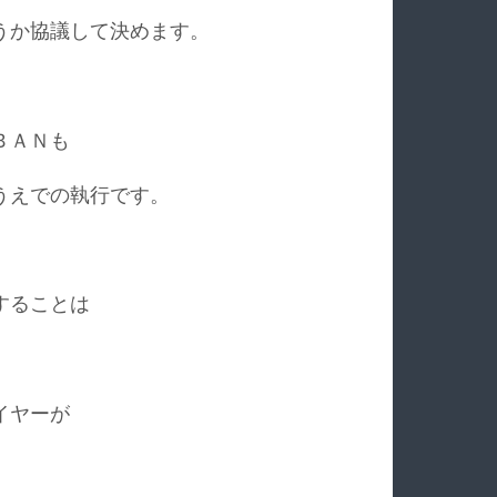
うか協議して決めます。
ＢＡＮも
うえでの執行です。
することは
イヤーが