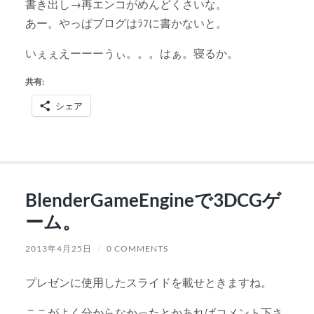
書き出し→再エンコがめんどくさいな。
あー。やっぱブログはﾗﾌに書かないと。
いぇぇえーーーうぃ。。。はぁ。寝るか。
共有:
シェア
BlenderGameEngineで3DCGゲ
ーム。
2013年4月25日
/
0 COMMENTS
プレゼンに使用したスライドを載せときますね。
ここがよく分からなかったとかあればコメント下さ