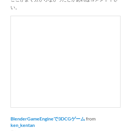
い。
BlenderGameEngineで3DCGゲーム
from
ken_kentan