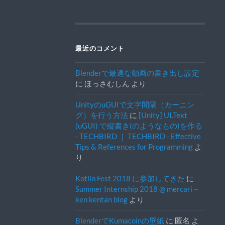
最近のコメント
Blenderで最適な動画の書き出し設定
に
ほっさむしん
より
UnityのuGUIで文字間隔（カーニン
グ）を行う方法
に
[Unity] UI.Text
(uGUI) で縦書き(のようなもの)を作る
- TECHBIRD ｜ TECHBIRD - Effective
Tips & References for Programming
よ
り
Kotlin Fest 2018 に参加してきた
に
Summer Internship 2018 @ mercari –
ken kentan blog
より
BlenderでKumacoinの壁紙
に
匿名
よ