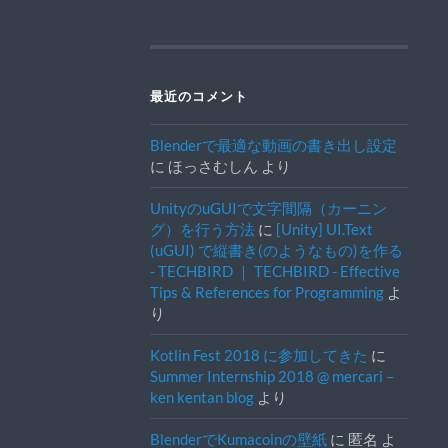
最近のコメント
Blenderで最適な動画の書き出し設定
に
ほっさむしん
より
UnityのuGUIで文字間隔（カーニン
グ）を行う方法
に
[Unity] UI.Text
(uGUI) で縦書き(のようなもの)を作る
- TECHBIRD ｜ TECHBIRD - Effective
Tips & References for Programming
よ
り
Kotlin Fest 2018 に参加してきた
に
Summer Internship 2018 @ mercari –
ken kentan blog
より
BlenderでKumacoinの壁紙
に
匿名
よ