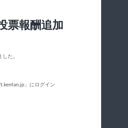
投票報酬追加
ました。
kentan.jp」にログイン