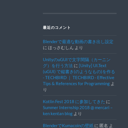
最近のコメント
Blenderで最適な動画の書き出し設定
に
ほっさむしん
より
UnityのuGUIで文字間隔（カーニン
グ）を行う方法
に
[Unity] UI.Text
(uGUI) で縦書き(のようなもの)を作る
- TECHBIRD ｜ TECHBIRD - Effective
Tips & References for Programming
よ
り
Kotlin Fest 2018 に参加してきた
に
Summer Internship 2018 @ mercari –
ken kentan blog
より
BlenderでKumacoinの壁紙
に
匿名
よ