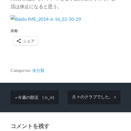
活は休止になると思う。
共有:
シェア
Categories:
未分類
久々のクラブでした。 »
« 今週の部活 ( ⊙‿⊙)
コメントを残す