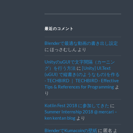
最近のコメント
Blenderで最適な動画の書き出し設定
に
ほっさむしん
より
UnityのuGUIで文字間隔（カーニン
グ）を行う方法
に
[Unity] UI.Text
(uGUI) で縦書き(のようなもの)を作る
- TECHBIRD ｜ TECHBIRD - Effective
Tips & References for Programming
よ
り
Kotlin Fest 2018 に参加してきた
に
Summer Internship 2018 @ mercari –
ken kentan blog
より
BlenderでKumacoinの壁紙
に
匿名
よ